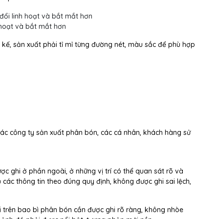
 hoạt và bắt mắt hơn
 kế, sản xuất phải tỉ mỉ từng đường nét, màu sắc để phù hợp
ác công ty sản xuất phân bón, các cá nhân, khách hàng sử
ợc ghi ở phần ngoài, ở những vị trí có thể quan sát rõ và
các thông tin theo đúng quy định, không được ghi sai lệch,
ọi trên bao bì phân bón cần được ghi rõ ràng, không nhòe