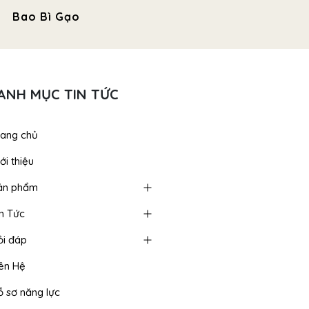
Bao Bì Gạo
Túi Thực Phẩm -
Túi Đựn
Bánh Kẹo
ANH MỤC TIN TỨC
rang chủ
ới thiệu
ản phẩm
in Tức
ỏi đáp
iên Hệ
ồ sơ năng lực