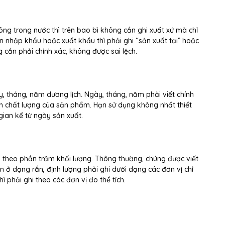
ông trong nước thì trên bao bì không cần ghi xuất xứ mà chỉ
ón nhập khẩu hoặc xuất khẩu thì phải ghi “sản xuất tại” hoặc
 cần phải chính xác, không được sai lệch.
, tháng, năm dương lịch. Ngày, tháng, năm phải viết chính
ến chất lượng của sản phẩm. Hạn sử dụng không nhất thiết
gian kể từ ngày sản xuất.
i theo phần trăm khối lượng. Thông thường, chúng được viết
ón ở dạng rắn, định lượng phải ghi dưới dạng các đơn vị chỉ
hì phải ghi theo các đơn vị đo thể tích.