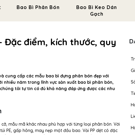
t
Bao Bì Phân Bón
Bao Bì Keo Dán
Gạch
 Đặc điểm, kích thước, quy
D
T
Gi
 và cung cấp các mẫu bao bì đựng phân bón đẹp với
S
ới nhiều năm trong lĩnh vực sản xuất bao bì phân bón,
chúng tôi tự tin có đủ khả năng đáp ứng được các nhu
T
H
n
L
h cỡ, mẫu mã khác nhau phù hợp với từng loại phân bón. Với
H
 túi PE, gấp hông, may nẹp một đầu bao. Vải PP dệt có đặc