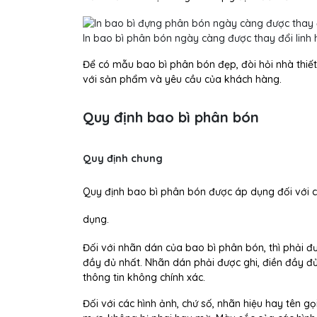
In bao bì phân bón ngày càng được thay đổi linh
Để có mẫu bao bì phân bón đẹp, đòi hỏi nhà thiết
với sản phẩm và yêu cầu của khách hàng.
Quy định bao bì phân bón
Quy định chung
Quy định bao bì phân bón được áp dụng đối với c
dụng.
Đối với nhãn dán của bao bì phân bón, thì phải đư
đầy đủ nhất. Nhãn dán phải được ghi, điền đầy đủ 
thông tin không chính xác.
Đối với các hình ảnh, chứ số, nhãn hiệu hay tên g