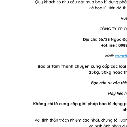
Quý khách có nhu cầu đặt mua bao bì đựng phân b
cả hợp lý, tiến độ 
Vui
CÔNG TY CP 
Địa chỉ: 66/28 Ngọc Đ
Hotline : 098
Mail:
tamth
Bao bì Tâm Thành chuyên cung cấp các loại 
25kg, 50kg hoặc t
Bạn cần tư vấn thiế
Hãy liên h
Không chỉ là cung cấp giải pháp bao bì đựng 
p
Với tinh thần trách nhiệm cao nhất, chúng tôi lu
và hình ảnh nhận di