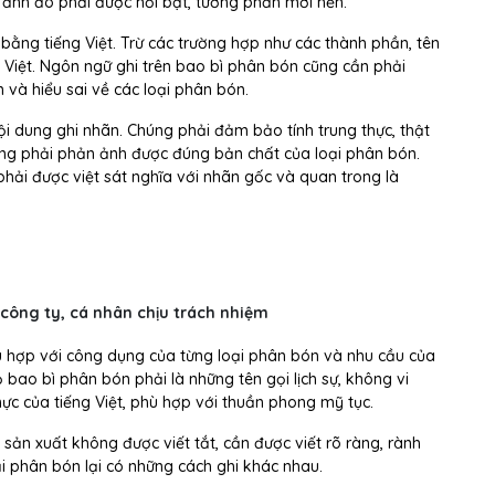
 ảnh đó phải được nổi bật, tương phản mới nền.
bằng tiếng Việt. Trừ các trường hợp như các thành phần, tên
 Việt. Ngôn ngữ ghi trên bao bì phân bón cũng cần phải
 và hiểu sai về các loại phân bón.
i dung ghi nhãn. Chúng phải đảm bảo tính trung thực, thật
chúng phải phản ảnh được đúng bản chất của loại phân bón.
phải được việt sát nghĩa với nhãn gốc và quan trong là
n công ty, cá nhân chịu trách nhiệm
hù hợp với công dụng của từng loại phân bón và nhu cầu của
 bao bì phân bón phải là những tên gọi lịch sự, không vi
 của tiếng Việt, phù hợp với thuần phong mỹ tục.
sản xuất không được viết tắt, cần được viết rõ ràng, rành
ại phân bón lại có những cách ghi khác nhau.