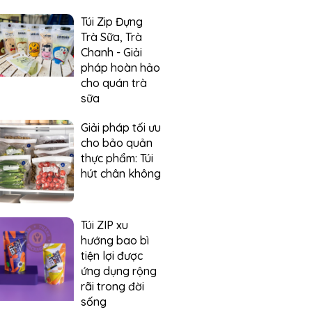
Túi Zip Đựng
Trà Sữa, Trà
Chanh - Giải
pháp hoàn hảo
cho quán trà
sữa
Giải pháp tối ưu
cho bảo quản
thực phẩm: Túi
hút chân không
Túi ZIP xu
hướng bao bì
tiện lợi được
ứng dụng rộng
rãi trong đời
sống