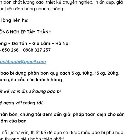
ón chất lượng cao, thiết kế chuyên nghiệp, in ấn đẹp, giá
thực hiện đơn hàng nhanh chóng
 lòng liên hệ:
CÔNG NGHIỆP TÂM THÀNH
ộng – Đa Tốn – Gia Lâm – Hà Nội
8 830 268 - 0988 827 237
anhbaobi@gmail.com
bao bì đựng phân bón quy cách 5kg, 10kg, 15kg, 20kg,
heo yêu cầu của khách hàng.
t kế và in ấn
, sử dụng bao bì.
ệ ngay với chúng tôi.
phân bón, chúng tôi đem đến giải pháp toàn diện cho sản
hẩm của bạn
ôn nỗ lực tư vấn, thiết kế để bạn có được mẫu bao bì phù hợp
ện thương hiệu hoàn thiện nhất!