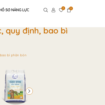
0
0
HỒ SƠ NĂNG LỰC
, quy định, bao bì
, bao bì phân bón