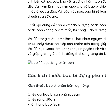
tính bền cơ học cao, khá vững vững nhằm tạo sức 
dệt, đan xen lẫn nhau nên giúp cho vỏ bao bì chị
nhất là lực va đập. Với cấu trúc này, bao bì sẽ 
chuyển và sử dụng.
Chất liệu dùng để sản xuất bao bì đựng phân bó
phân bón không bị ẩm mốc, hư hỏng. Bao bì đựng 
Vải PP trong suốt: Được làm từ hạt nhựa nguyên 
phép thấy được trực tiếp sản phẩm bên trong giúp
Vải PP đục: Được làm từ hạt nhựa nguyên sinh và 
và giúp giảm giá thành, đồng thời cũng tăng độ b
Các kích thước bao bì đựng phân
Kích thước bao bì phân bón loại 10kg
Chiều dài bao bì sản phẩm: 58cm
Chiều rộng: 30cm
Phần hông bao: 8cm