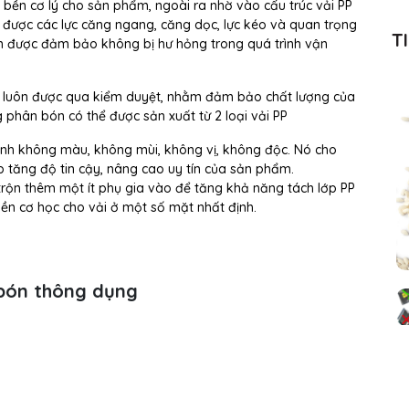
bền cơ lý cho sản phẩm, ngoài ra nhờ vào cấu trúc vải PP
u được các lực căng ngang, căng dọc, lực kéo và quan trọng
T
luôn được đảm bảo không bị hư hỏng trong quá trình vận
n luôn được qua kiểm duyệt, nhằm đảm bảo chất lượng của
phân bón có thể được sản xuất từ 2 loại vải PP
sinh không màu, không mùi, không vị, không độc. Nó cho
 tăng độ tin cậy, nâng cao uy tín của sản phẩm.
trộn thêm một ít phụ gia vào để tăng khả năng tách lớp PP
ền cơ học cho vải ở một số mặt nhất định.
 bón thông dụng