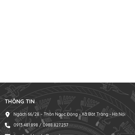
THÔNG TIN
Ngách 66/28 – Thôn Ngọc Động - Xã Bát Tràng - Hà Nội
0913.481.898 / 0988.827.237