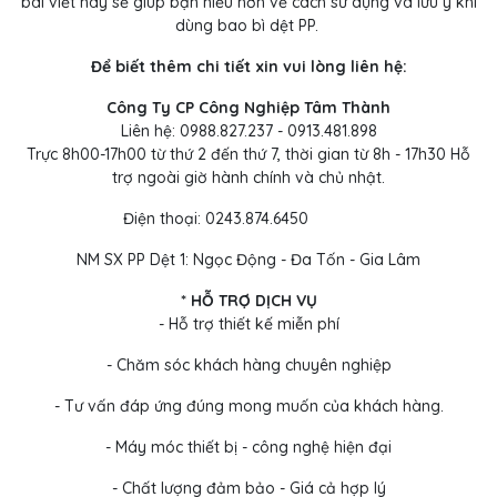
bài viết này sẽ giúp bạn hiểu hơn về cách sử dụng và lưu ý khi
dùng bao bì dệt PP.
Để biết thêm chi tiết xin vui lòng liên hệ:
Công Ty CP Công Nghiệp Tâm Thành
Liên hệ: 0988.827.237 - 0913.481.898
Trực 8h00-17h00 từ thứ 2 đến thứ 7, thời gian từ 8h - 17h30 Hỗ
trợ ngoài giờ hành chính và chủ nhật.
Điện thoại: 0243.874.6450
NM SX PP Dệt 1: Ngọc Động - Đa Tốn - Gia Lâm
* HỖ TRỢ DỊCH VỤ
- Hỗ trợ thiết kế miễn phí
- Chăm sóc khách hàng chuyên nghiệp
- Tư vấn đáp ứng đúng mong muốn của khách hàng.
- Máy móc thiết bị - công nghệ hiện đại
- Chất lượng đảm bảo - Giá cả hợp lý