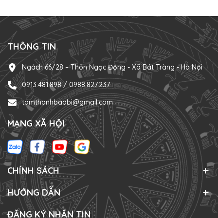
THÔNG TIN
Ngách 66/28 – Thôn Ngọc Động - Xã Bát Tràng - Hà Nội
0913.481.898 / 0988.827.237
tamthanhbaobi@gmail.com
MẠNG XÃ HỘI
CHÍNH SÁCH
HƯỚNG DẪN
ĐĂNG KÝ NHẬN TIN