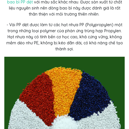
bao bì PP dệt
với màu sắc khác nhau. Được sản xuất từ chất
liệu nguyên sinh nên dòng bao bì này được đánh giá là rất
thân thiện với môi trường thiên nhiên.
- Vải PP dệt được làm từ các hạt nhựa PP (Polypropylen) một
trong những loại polymer của phản ứng trùng hợp Propylen.
Hạt nhựa này có tính bền cơ học cao, khá cứng vững, không
mềm dẻo như PE, không bị kéo dãn dài, có khả năng chế tạo
thành sợi.