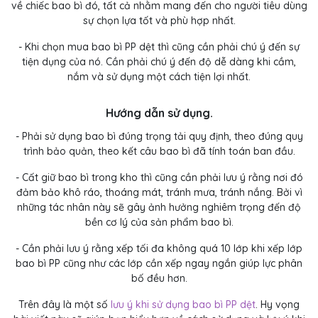
về chiếc bao bì đó, tất cả nhằm mang đến cho người tiêu dùng
sự chọn lựa tốt và phù hợp nhất.
- Khi chọn mua bao bì PP dệt thì cũng cần phải chú ý đến sự
tiện dụng của nó. Cần phải chú ý đến độ dễ dàng khi cầm,
nắm và sử dụng một cách tiện lợi nhất.
Hướng dẫn sử dụng.
- Phải sử dụng bao bì đúng trọng tải quy định, theo đúng quy
trình bảo quản, theo kết câu bao bì đã tính toán ban đầu.
- Cất giữ bao bì trong kho thì cũng cần phải lưu ý rằng nơi đó
đảm bảo khô ráo, thoáng mát, tránh mưa, tránh nắng. Bởi vì
những tác nhân này sẽ gây ảnh hưởng nghiêm trọng đến độ
bền cơ lý của sản phẩm bao bì.
- Cần phải lưu ý rằng xếp tối đa không quá 10 lớp khi xếp lớp
bao bì PP cũng như các lớp cần xếp ngay ngắn giúp lực phân
bố đều hơn.
Trên đây là một số
lưu ý khi sử dụng bao bì PP dệt
. Hy vọng