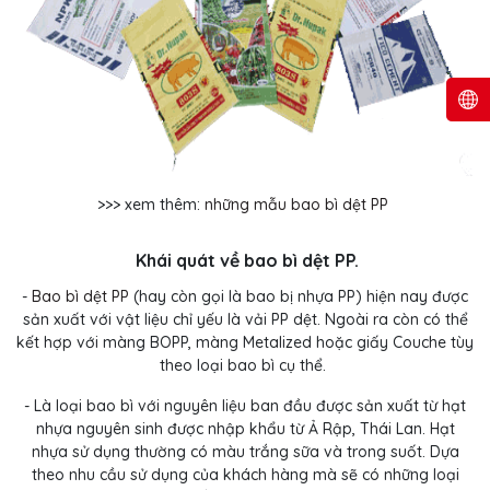
>>> xem thêm:
những mẫu bao bì dệt PP
Khái quát về bao bì dệt PP.
-
Bao bì dệt PP
(hay còn gọi là bao bị nhựa PP) hiện nay được
sản xuất với vật liệu chỉ yếu là vải PP dệt. Ngoài ra còn có thể
kết hợp với màng BOPP, màng Metalized hoặc giấy Couche tùy
theo loại bao bì cụ thể.
- Là loại bao bì với nguyên liệu ban đầu được sản xuất từ hạt
nhựa nguyên sinh được nhập khẩu từ Ả Rập, Thái Lan. Hạt
nhựa sử dụng thường có màu trắng sữa và trong suốt. Dựa
theo nhu cầu sử dụng của khách hàng mà sẽ có những loại