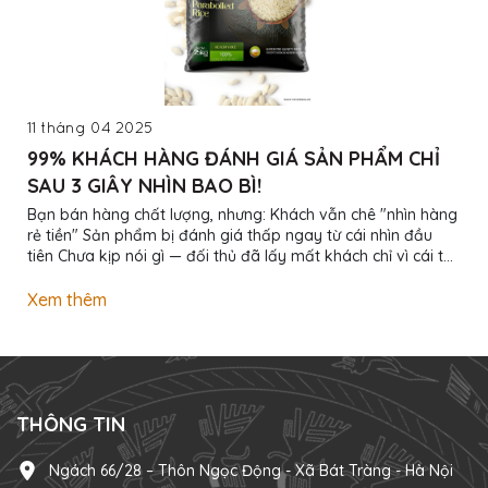
11 tháng 04 2025
99% KHÁCH HÀNG ĐÁNH GIÁ SẢN PHẨM CHỈ
SAU 3 GIÂY NHÌN BAO BÌ!
Bạn bán hàng chất lượng, nhưng: Khách vẫn chê "nhìn hàng
rẻ tiền" Sản phẩm bị đánh giá thấp ngay từ cái nhìn đầu
tiên Chưa kịp nói gì — đối thủ đã lấy mất khách chỉ vì cái túi
đẹp hơn! Đừng để bao bì làm mất tiền oan! Chúng tôi giúp
bạn: Thiết kế bao bì nhận diện thương hiệu riêng In ấn
Xem thêm
chuyên nghiệp từ số lượng nhỏ Giá tốt nhất - Giao hàng tận
nơi - Hỗ trợ chỉnh sửa không giới hạn Bao bì đẹp không chỉ
để gói hàng — Bao bì đẹp để bán được giá cao! Inbox ngay
để xem mẫu thực...
THÔNG TIN
Ngách 66/28 – Thôn Ngọc Động - Xã Bát Tràng - Hà Nội