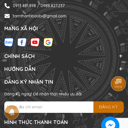
0913.481.898 / 0988.827.237
tamthanhbaobi@gmail.com
MẠNG XÃ HỘI
CHÍNH SÁCH
HƯỚNG DẪN
ĐĂNG KÝ NHẬN TIN
Đăng ký ngay! Để nhận thật nhiều ưu đãi
ĐĂNG KÝ
HÌNH THỨC THANH TOÁN