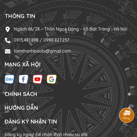
THÔNG TIN
Ngách 66/28 – Thôn Ngọc Động - Xã Bát Tràng - Hà Nội
0913.481.898 / 0988.827.237
tamthanhbaobi@gmail.com
MẠNG XÃ HỘI
CHÍNH SÁCH
HƯỚNG DẪN
ĐĂNG KÝ NHẬN TIN
Đăng ký ngay! Để nhận thật nhiều ưu đãi