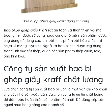
Bao bì pp ghép giấy kraff đựng xi măng
Bao bì pp ghép giấy kraff
rất an toàn và thân thiện với môi
trường nên được sử dụng ngày càng phổ biến. Sản phẩm được
ứng dụng để đựng các loại bột thực phẩm,bột hóa chất, hạt
nhựa, xi măng, bột trét. Ngoài ra bao bì còn được ứng dụng
trong lĩnh vực sắt thép, quấn các sản phẩm thép cuộn, tole,
ống kim loại.
Công ty sản xuất bao bì
ghép giấy kraff chất lượng
Lựa chọn công ty sản xuất bao bì luôn là một vấn đề khó khăn
cho các nhà sản xuất. Cần lựa chọn công ty uy tín chất lượng
để đảm bảo hoàn thiện sản phẩm tốt nhất. Dễ dàng tiếp cận
người mua hàng nâng cao doanh số.