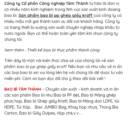
Công ty Cổ phần Công nghiệp Tâm Thành
tự hào là đơn vị
có nhiều năm kinh nghiệm trong lĩnh vực sản xuất kinh doang
bao bì.
Sản phẩm bao bì pp ghép giấy kraff
của công ty có
nhiều mẫu mã giá thành luôn ưu đãi với khách hàng. Công ty
có trang thiết bị xưởng sản xuất chuyên nghiệp nhập khẩu từ
nước ngoài. Bạn có thể hoàn toàn yên tâm khi chọn công ty
chúng tôi.
Xem thêm : Thiết kế bao bì thực phẩm thành công
Trên đây là một vài kiến thức chia sẻ của chúng tôi về sản
phẩm
bao bì pp ghép giấy kraff
. Nếu bạn có nhu cầu về in ấn
các loại bao bì xin vui lòng liên hệ với chúng tôi để được tư vấn
miễn phí. Cảm ơn bạn đọc đã chú ý theo dõi bài viết !
BAO BÌ TÂM THÀNH
– Chuyên sản xuất – kinh doanh và in ấn
các sản phẩm Bao bì như
Bao bì PP dệt
,
Bao bì Màng ghép
phức hợp
,
Bao bì Ghép giấy Kraft
,
Bao bì Màng đơn
LDPE,
túi
HDPE
, Túi Xốp….
Bao JUMBO Bag
, Khay hộp nhựa, Thùng Bìa
Carton, Bao bì Giấy Dulpex, Hộp chè,v.v….