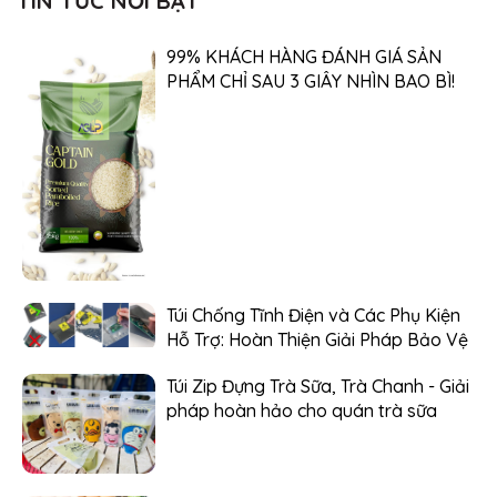
TIN TỨC NỔI BẬT
99% KHÁCH HÀNG ĐÁNH GIÁ SẢN
PHẨM CHỈ SAU 3 GIÂY NHÌN BAO BÌ!
Túi Chống Tĩnh Điện và Các Phụ Kiện
Hỗ Trợ: Hoàn Thiện Giải Pháp Bảo Vệ
Túi Zip Đựng Trà Sữa, Trà Chanh - Giải
pháp hoàn hảo cho quán trà sữa