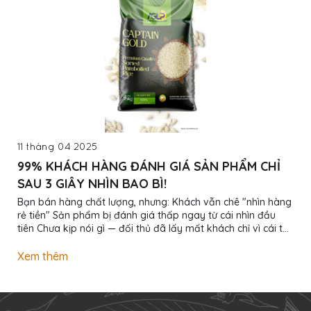
11 tháng 04 2025
99% KHÁCH HÀNG ĐÁNH GIÁ SẢN PHẨM CHỈ
SAU 3 GIÂY NHÌN BAO BÌ!
Bạn bán hàng chất lượng, nhưng: Khách vẫn chê "nhìn hàng
rẻ tiền" Sản phẩm bị đánh giá thấp ngay từ cái nhìn đầu
tiên Chưa kịp nói gì — đối thủ đã lấy mất khách chỉ vì cái túi
đẹp hơn! Đừng để bao bì làm mất tiền oan! Chúng tôi giúp
bạn: Thiết kế bao bì nhận diện thương hiệu riêng In ấn
Xem thêm
chuyên nghiệp từ số lượng nhỏ Giá tốt nhất - Giao hàng tận
nơi - Hỗ trợ chỉnh sửa không giới hạn Bao bì đẹp không chỉ
để gói hàng — Bao bì đẹp để bán được giá cao! Inbox ngay
để xem mẫu thực...