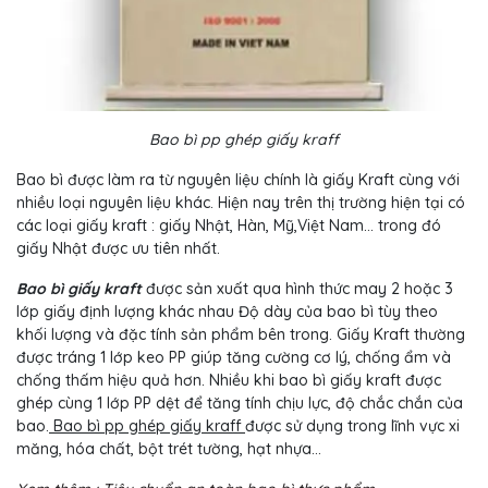
Bao bì pp ghép giấy kraff
Bao bì được làm ra từ nguyên liệu chính là giấy Kraft cùng với
nhiều loại nguyên liệu khác. Hiện nay trên thị trường hiện tại có
các loại giấy kraft : giấy Nhật, Hàn, Mỹ,Việt Nam… trong đó
giấy Nhật được ưu tiên nhất.
Bao bì giấy kraft
được sản xuất qua hình thức may 2 hoặc 3
lớp giấy định lượng khác nhau Độ dày của bao bì tùy theo
khối lượng và đặc tính sản phẩm bên trong. Giấy Kraft thường
được tráng 1 lớp keo PP giúp tăng cường cơ lý, chống ẩm và
chống thấm hiệu quả hơn. Nhiều khi bao bì giấy kraft được
ghép cùng 1 lớp PP dệt để tăng tính chịu lực, độ chắc chắn của
bao.
Bao bì pp ghép giấy kraff
được sử dụng trong lĩnh vực xi
măng, hóa chất, bột trét tường, hạt nhựa…