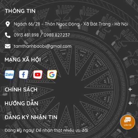
THÔNG TIN
Ngách 66/28 – Thôn Ngọc Động - Xã Bát Tràng - Hà Nội
0913.481.898 / 0988.827.237
tamthanhbaobi@gmail.com
MẠNG XÃ HỘI
CHÍNH SÁCH
HƯỚNG DẪN
ĐĂNG KÝ NHẬN TIN
Đăng ký ngay! Để nhận thật nhiều ưu đãi