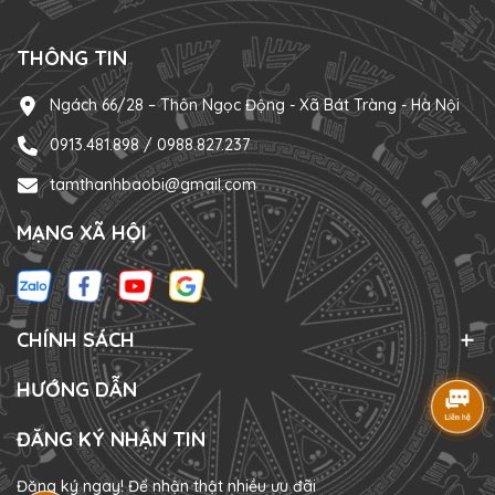
THÔNG TIN
Ngách 66/28 – Thôn Ngọc Động - Xã Bát Tràng - Hà Nội
0913.481.898 / 0988.827.237
tamthanhbaobi@gmail.com
MẠNG XÃ HỘI
CHÍNH SÁCH
HƯỚNG DẪN
ĐĂNG KÝ NHẬN TIN
Đăng ký ngay! Để nhận thật nhiều ưu đãi