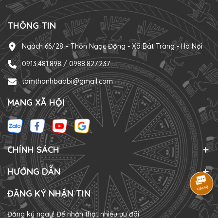
THÔNG TIN
Ngách 66/28 – Thôn Ngọc Động - Xã Bát Tràng - Hà Nội
0913.481.898 / 0988.827.237
tamthanhbaobi@gmail.com
MẠNG XÃ HỘI
CHÍNH SÁCH
HƯỚNG DẪN
ĐĂNG KÝ NHẬN TIN
Đăng ký ngay! Để nhận thật nhiều ưu đãi