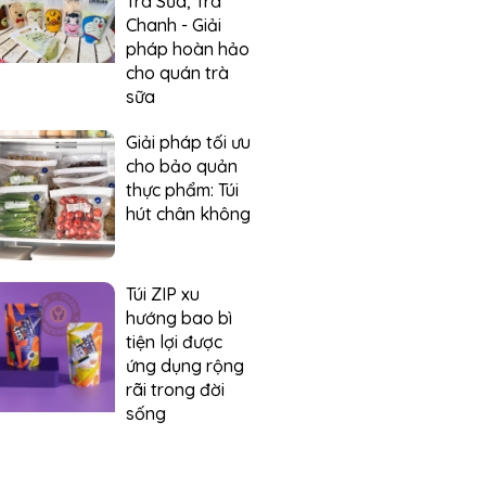
Trà Sữa, Trà
Chanh - Giải
pháp hoàn hảo
cho quán trà
sữa
Giải pháp tối ưu
cho bảo quản
thực phẩm: Túi
hút chân không
Túi ZIP xu
hướng bao bì
tiện lợi được
ứng dụng rộng
rãi trong đời
sống