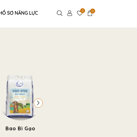
0
0
HỒ SƠ NĂNG LỰC
Bao Bì Gạo
Túi Thực Phẩm -
Túi Đựn
Bánh Kẹo