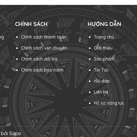
ao
của túi chống tĩnh điện và các phụ kiện đi kèm,
sữa, trà
giúp bạn hoàn thiện giải pháp bảo vệ toàn diện. 1.
th
Túi Chống Tĩnh Điện: "Lá Chắn" Thiết Yếu Nguyên
củ
lý...
tú
CHÍNH SÁCH
HƯỚNG DẪN
ng
Chính sách thanh toán
Trang chủ
Chính sách vận chuyển
Giới thiệu
Chính sách đổi trả
Sản phẩm
Chính sách bảo hành
Tin Tức
Hỏi đáp
Liên Hệ
Hồ sơ năng lực
 bởi
Sapo