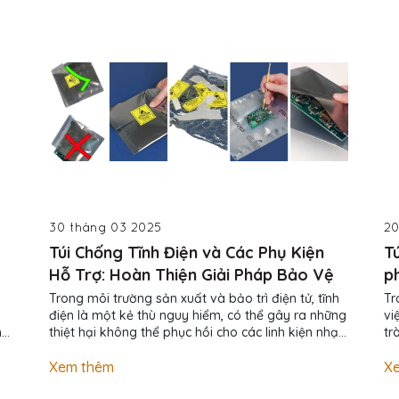
30 tháng 03 2025
20
Túi Chống Tĩnh Điện và Các Phụ Kiện
T
Hỗ Trợ: Hoàn Thiện Giải Pháp Bảo Vệ
p
Trong môi trường sản xuất và bảo trì điện tử, tĩnh
Tr
điện là một kẻ thù nguy hiểm, có thể gây ra những
vi
hủ
thiệt hại không thể phục hồi cho các linh kiện nhạy
tr
cảm. Để đảm bảo an toàn tối đa, việc sử dụng túi
ch
ết
chống tĩnh điện cần được kết hợp với các phụ kiện
ng
Xem thêm
X
hỗ trợ phù hợp. Bài viết này sẽ đi sâu vào vai trò
hiệu của