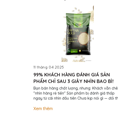
11 tháng 04 2025
99% KHÁCH HÀNG ĐÁNH GIÁ SẢN
PHẨM CHỈ SAU 3 GIÂY NHÌN BAO BÌ!
Bạn bán hàng chất lượng, nhưng: Khách vẫn chê
"nhìn hàng rẻ tiền" Sản phẩm bị đánh giá thấp
ngay từ cái nhìn đầu tiên Chưa kịp nói gì — đối t
đã lấy mất khách chỉ vì cái túi đẹp hơn! Đừng để
bao bì làm mất tiền oan! Chúng tôi giúp bạn: Thi
Xem thêm
kế bao bì nhận diện thương hiệu riêng In ấn