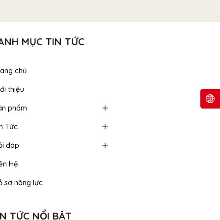
ANH MỤC TIN TỨC
rang chủ
ới thiệu
ản phẩm
in Tức
ỏi đáp
iên Hệ
ồ sơ năng lực
IN TỨC NỔI BẬT