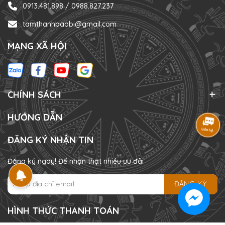
0913.481.898 / 0988.827.237
tamthanhbaobi@gmail.com
MẠNG XÃ HỘI
CHÍNH SÁCH
HƯỚNG DẪN
ĐĂNG KÝ NHẬN TIN
Đăng ký ngay! Để nhận thật nhiều ưu đãi
ĐĂNG KÝ
HÌNH THỨC THANH TOÁN