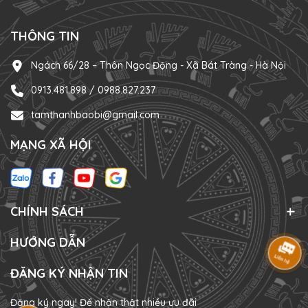
THÔNG TIN
Ngách 66/28 – Thôn Ngọc Động - Xã Bát Tràng - Hà Nội
0913.481.898 / 0988.827.237
tamthanhbaobi@gmail.com
MẠNG XÃ HỘI
CHÍNH SÁCH
HƯỚNG DẪN
ĐĂNG KÝ NHẬN TIN
Đăng ký ngay! Để nhận thật nhiều ưu đãi