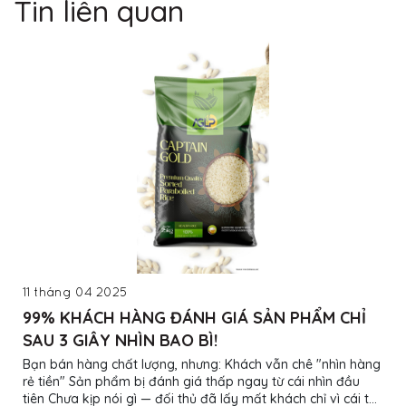
Tin liên quan
11 tháng 04 2025
99% KHÁCH HÀNG ĐÁNH GIÁ SẢN PHẨM CHỈ
SAU 3 GIÂY NHÌN BAO BÌ!
Bạn bán hàng chất lượng, nhưng: Khách vẫn chê "nhìn hàng
rẻ tiền" Sản phẩm bị đánh giá thấp ngay từ cái nhìn đầu
tiên Chưa kịp nói gì — đối thủ đã lấy mất khách chỉ vì cái túi