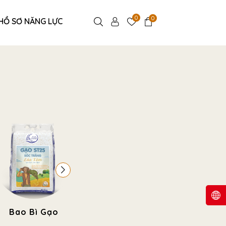
0
0
HỒ SƠ NĂNG LỰC
Bao Bì Gạo
Túi Thực Phẩm -
Túi Đựn
Bánh Kẹo