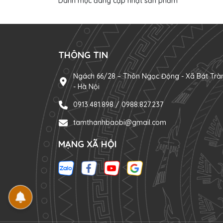
Danh mục đang cập nhật sản phẩm
THÔNG TIN
Ngách 66/28 – Thôn Ngọc Động - Xã Bát Trà
- Hà Nội
0913.481.898 / 0988.827.237
tamthanhbaobi@gmail.com
MẠNG XÃ HỘI