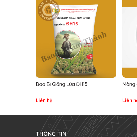
Bao Bì Giống Lúa ĐH15
Màng 
Liên hệ
Liên h
THÔNG TIN