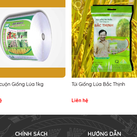
cuộn Giống Lúa 1kg
Túi Giống Lúa Bắc Thịnh
ệ
Liên hệ
CHÍNH SÁCH
HƯỚNG DẪN