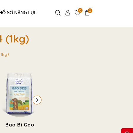
0
0
HỒ SƠ NĂNG LỰC
 (1kg)
(1kg)
Bao Bì Gạo
Túi Thực Phẩm -
Túi Đựn
Bánh Kẹo