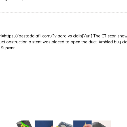
url=https://bestadalafil.com/]viagra vs cialis[/url] The CT scan s
uct obstruction a stent was placed to open the duct. Amhled buy cia
s Synwnr