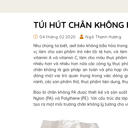
TÚI HÚT CHÂN KHÔNG 
04 tháng 02 2020
Ngô Thanh Hương
Như chúng ta biết, axít béo không bão hòa tron
vị, làm cho sản phẩm trở nên tồi tệ hơn, và làm
vitamin A và vitamin C, làm cho màu thực phẩm 
nhiều hơn và nhiều hơn nữa các công ty thực ph
chân không là giải pháp an toàn và phù hợp ch
đóng một vai trò quan trọng trong việc đóng 
nành, các sản phẩm thịt, thực phẩm tiện dụng, th
Bao bì chân không PA được thiết kế và sản xuất
Nylon (PA) và Polythene (PE). Với cấu trúc đa l
tạo ra một môi trường chân không lý tưởng cho v