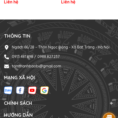
Liên hệ
Liên hệ
THÔNG TIN
Ngách 66/28 – Thôn Ngọc Động - Xã Bát Tràng - Hà Nội
0913.481.898 / 0988.827.237
tamthanhbaobi@gmail.com
MẠNG XÃ HỘI
CHÍNH SÁCH
HƯỚNG DẪN