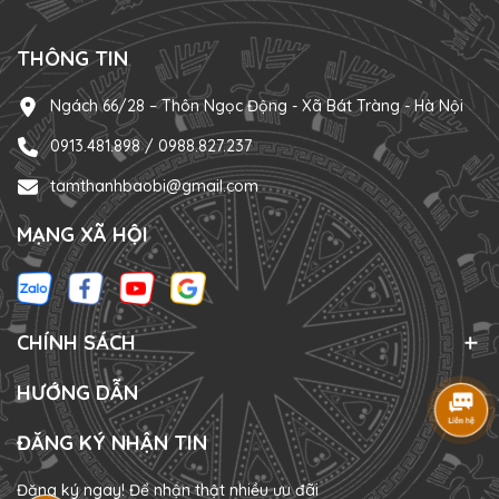
THÔNG TIN
Ngách 66/28 – Thôn Ngọc Động - Xã Bát Tràng - Hà Nội
0913.481.898 / 0988.827.237
tamthanhbaobi@gmail.com
MẠNG XÃ HỘI
CHÍNH SÁCH
HƯỚNG DẪN
ĐĂNG KÝ NHẬN TIN
Đăng ký ngay! Để nhận thật nhiều ưu đãi