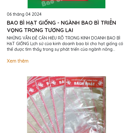
06 tháng 04 2024
BAO BÌ HẠT GIỐNG - NGÀNH BAO BÌ TRIỂN
VỌNG TRONG TƯƠNG LAI
NHỮNG VẪN ĐỀ CẦN HIỂU RÕ TRONG KINH DOANH BAO BÌ
HẠT GIỐNG Lịch sử của kinh doanh bao bì cho hạt giống có
thể được tìm thấy trong sự phát triển của ngành nông
nghiệp và nhu cầu ngày càng tăng về sự bảo quản và vận
chuyển hạt giống một cách hiệu quả. Kinh doanh bao bì hạt
Xem thêm
giống là một lĩnh vực độc đáo trong ngành nông nghiệp và
có một số điều cần lưu ý khi bán bao bì dành cho hạt giống.
Loại hạt giống: Hiểu rõ về loại hạt giống bạn đang cung cấp
bao bì cho...