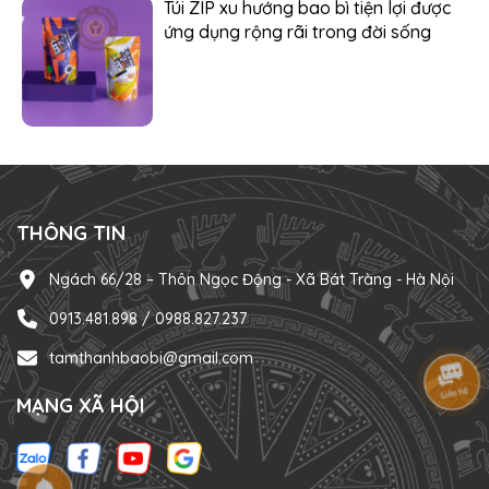
Túi ZIP xu hướng bao bì tiện lợi được
ứng dụng rộng rãi trong đời sống
THÔNG TIN
Ngách 66/28 – Thôn Ngọc Động - Xã Bát Tràng - Hà Nội
0913.481.898 / 0988.827.237
tamthanhbaobi@gmail.com
MẠNG XÃ HỘI