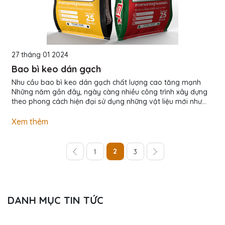
27 tháng 01 2024
Bao bì keo dán gạch
Nhu cầu bao bì keo dán gạch chất lượng cao tăng mạnh
Những năm gần đây, ngày càng nhiều công trình xây dựng
theo phong cách hiện đại sử dụng những vật liệu mới như
gạch ốp lát, keo dán gạch, dẫn đến việc chuyển đổi từ
phương pháp thi công vữa xi măng truyền thống sang keo
Xem thêm
dán gạch. Keo dán gạch là một sản phẩm hoàn toàn mới
nên đòi hỏi một giải pháp đóng gói hiệu quả, an toàn. Bao
đựng keo ốp lát, keo dán gạch đòi hỏi phải tuân thủ các tiêu
2
1
3
chuẩn cần thiết trong việc đóng gói,...
DANH MỤC TIN TỨC