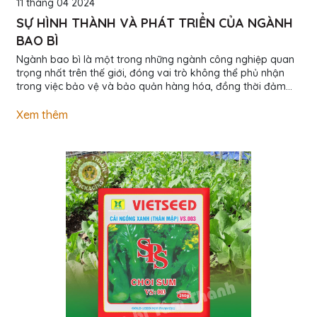
11 tháng 04 2024
SỰ HÌNH THÀNH VÀ PHÁT TRIỂN CỦA NGÀNH
BAO BÌ
Ngành bao bì là một trong những ngành công nghiệp quan
trọng nhất trên thế giới, đóng vai trò không thể phủ nhận
trong việc bảo vệ và bảo quản hàng hóa, đồng thời đảm
bảo vận chuyển an toàn và thuận tiện. Lịch sử của ngành
này kéo dài hàng ngàn năm, với sự phát triển và tiến bộ
Xem thêm
không ngừng, từ những nguyên liệu tự nhiên đến công nghệ
tiên tiến. Bao bì thân thiện với môi trường: Có một tăng
cường đáng kể trong sự quan tâm đến bao bì thân thiện với
môi trường. Công nghệ và...