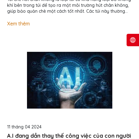
khí bên trong túi để tạo ra một môi trường hút chân không,
giúp bảo quản chè một cách tốt nhất. Các túi này thường
được làm từ các vật liệu chất lượng cao và có lớp lót chuyên
biệt chống thấm nước và bảo vệ chè khỏi tác động bên
Xem thêm
ngoài như ánh sáng và không khí. Công dụng chính của túi
chè hút chân không là giữ cho chè được tươi mới và giữ được
hương vị cũng như chất lượng tốt nhất. Khi không...
11 tháng 04 2024
A.I đang dần thay thế công việc của con người