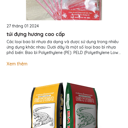
27 tháng 01 2024
túi đựng hương cao cấp
Các loại bao bì nhựa đa dạng và được sử dụng trong nhiều
ứng dụng khác nhau. Dưới đây là một số loại bao bì nhựa
phổ biến: Bao bì Polyethylene (PE): PELD (Polyethylene Low-
Density): Mềm, co dãn, thích hợp cho bao bì mềm và túi
nhựa. PEHD (Polyethylene High-Density): Cứng, chịu nhiệt độ
Xem thêm
cao, thường được sử dụng cho bao bì đựng thực phẩm, hóa
chất, hoặc bao bì công nghiệp. Bao bì Polypropylene (PP):
Biaxially Oriented Polypropylene (BOPP): Có độ trong suốt
và bóng, thường được sử dụng cho bao bì sản phẩm tiêu
dùng như túi snack và bao bì đóng gói. Polypropylene...