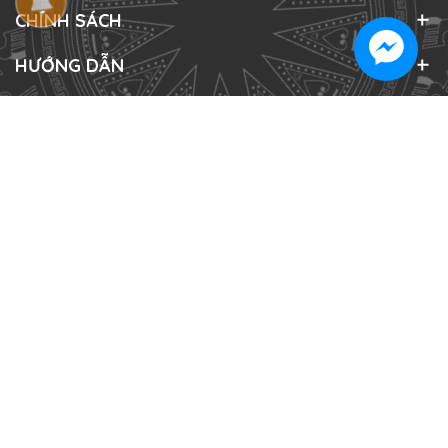
CHÍNH SÁCH
HƯỚNG DẪN
ĐĂNG KÝ NHẬN TIN
Đăng ký ngay! Để nhận thật nhiều ưu đãi
ĐĂNG KÝ
HÌNH THỨC THANH TOÁN
Bản quyền thuộc về
Sudes theme
.
Cung cấp bởi
Sapo