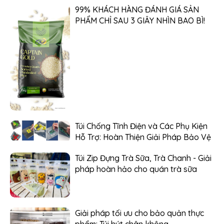
99% KHÁCH HÀNG ĐÁNH GIÁ SẢN
PHẨM CHỈ SAU 3 GIÂY NHÌN BAO BÌ!
Túi Chống Tĩnh Điện và Các Phụ Kiện
Hỗ Trợ: Hoàn Thiện Giải Pháp Bảo Vệ
Túi Zip Đựng Trà Sữa, Trà Chanh - Giải
pháp hoàn hảo cho quán trà sữa
Giải pháp tối ưu cho bảo quản thực