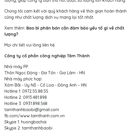
tượng, giúp công ty bạn thu hút được số lượng lớn khách hàng.
Chúng tôi cam kết với quý khách hàng về thời gian hoàn thành
cũng như chất lượng dịch vụ mang lại tốt nhất.
Xem thêm:
Bao bì phân bón cần đảm bảo yếu tố gì về chất
lượng?
Mọi chi tiết vui lòng liên hệ
Công ty cổ phần công nghiệp Tâm Thành
Nhà máy PP:
Thôn Ngọc Động - Đa Tốn - Gia Lâm - HN
Nhà máy phức hợp:
Xóm Bãi - Uy Nỗ - Cổ Loa - Đông Anh – HN
Hotline 1: 0972.55.88.55
Hotline 2: 0913.481.898
Hotline 3: 0931.898.568
tamthanhbaobi@gmail.com
fb.com/www.tamthanh.com.vn
Skype 1: huongbachai
Skype 2: tamthanhbaobi