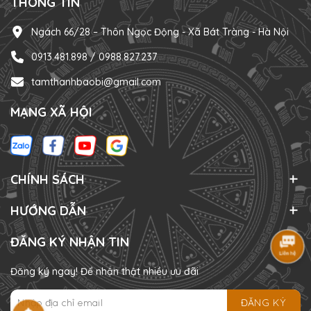
THÔNG TIN
Ngách 66/28 – Thôn Ngọc Động - Xã Bát Tràng - Hà Nội
0913.481.898 / 0988.827.237
tamthanhbaobi@gmail.com
MẠNG XÃ HỘI
CHÍNH SÁCH
HƯỚNG DẪN
ĐĂNG KÝ NHẬN TIN
Đăng ký ngay! Để nhận thật nhiều ưu đãi
ĐĂNG KÝ