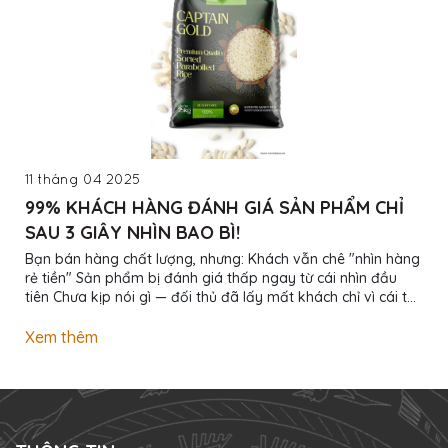
11 tháng 04 2025
99% KHÁCH HÀNG ĐÁNH GIÁ SẢN PHẨM CHỈ
SAU 3 GIÂY NHÌN BAO BÌ!
Bạn bán hàng chất lượng, nhưng: Khách vẫn chê "nhìn hàng
rẻ tiền" Sản phẩm bị đánh giá thấp ngay từ cái nhìn đầu
tiên Chưa kịp nói gì — đối thủ đã lấy mất khách chỉ vì cái túi
đẹp hơn! Đừng để bao bì làm mất tiền oan! Chúng tôi giúp
bạn: Thiết kế bao bì nhận diện thương hiệu riêng In ấn
Xem thêm
chuyên nghiệp từ số lượng nhỏ Giá tốt nhất - Giao hàng tận
nơi - Hỗ trợ chỉnh sửa không giới hạn Bao bì đẹp không chỉ
để gói hàng — Bao bì đẹp để bán được giá cao! Inbox ngay
để xem mẫu thực...