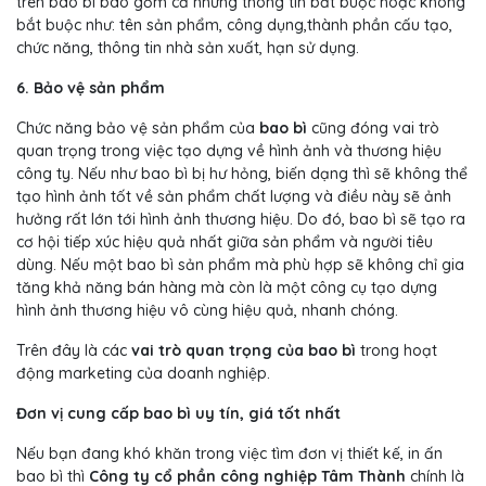
trên bao bì bao gồm cả những thông tin bắt buộc hoặc không
bắt buộc như: tên sản phẩm, công dụng,thành phần cấu tạo,
chức năng, thông tin nhà sản xuất, hạn sử dụng.
6. Bảo vệ sản phẩm
Chức năng bảo vệ sản phẩm của
bao bì
cũng đóng vai trò
quan trọng trong việc tạo dựng về hình ảnh và thương hiệu
công ty. Nếu như bao bì bị hư hỏng, biến dạng thì sẽ không thể
tạo hình ảnh tốt về sản phẩm chất lượng và điều này sẽ ảnh
hưởng rất lớn tới hình ảnh thương hiệu. Do đó, bao bì sẽ tạo ra
cơ hội tiếp xúc hiệu quả nhất giữa sản phẩm và người tiêu
dùng. Nếu một bao bì sản phẩm mà phù hợp sẽ không chỉ gia
tăng khả năng bán hàng mà còn là một công cụ tạo dựng
hình ảnh thương hiệu vô cùng hiệu quả, nhanh chóng.
Trên đây là các
vai trò quan trọng của bao bì
trong hoạt
động marketing của doanh nghiệp.
Đơn vị cung cấp bao bì uy tín, giá tốt nhất
Nếu bạn đang khó khăn trong việc tìm đơn vị thiết kế, in ấn
bao bì thì
Công ty cổ phần công nghiệp Tâm Thành
chính là