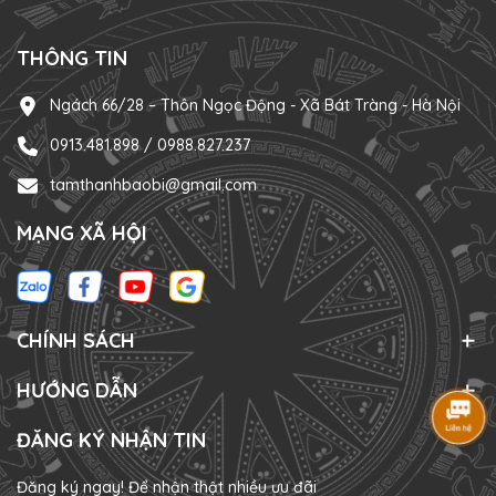
THÔNG TIN
Ngách 66/28 – Thôn Ngọc Động - Xã Bát Tràng - Hà Nội
0913.481.898 / 0988.827.237
tamthanhbaobi@gmail.com
MẠNG XÃ HỘI
CHÍNH SÁCH
HƯỚNG DẪN
ĐĂNG KÝ NHẬN TIN
Đăng ký ngay! Để nhận thật nhiều ưu đãi