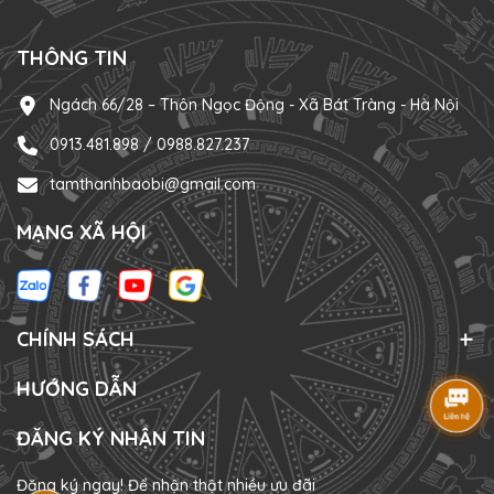
THÔNG TIN
Ngách 66/28 – Thôn Ngọc Động - Xã Bát Tràng - Hà Nội
0913.481.898 / 0988.827.237
tamthanhbaobi@gmail.com
MẠNG XÃ HỘI
CHÍNH SÁCH
HƯỚNG DẪN
ĐĂNG KÝ NHẬN TIN
Đăng ký ngay! Để nhận thật nhiều ưu đãi