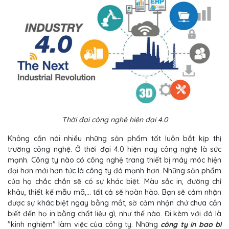
Thời đại công nghệ hiện đại 4.0
Không cần nói nhiều những sản phẩm tốt luôn bắt kịp thị
trường công nghệ. Ở thời đại 4.0 hiện nay công nghệ là sức
mạnh. Công ty nào có công nghệ trang thiết bị máy móc hiện
đại hơn mới hơn tức là công ty đó mạnh hơn. Những sản phẩm
của họ chắc chắn sẽ có sự khác biệt. Màu sắc in, đường chỉ
khâu, thiết kế mẫu mã,... tất cả sẽ hoàn hảo. Bạn sẽ cảm nhận
được sự khác biệt ngay bằng mắt, sờ cảm nhận chứ chưa cần
biết đến họ in bằng chất liệu gì, như thế nào. Đi kèm với đó là
"kinh nghiệm" làm việc của công ty. Những
công ty in bao bì