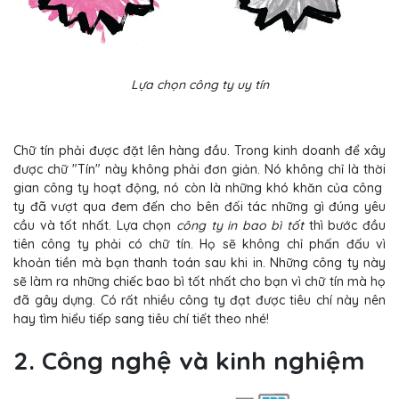
Lựa chọn công ty uy tín
Chữ tín phải được đặt lên hàng đầu. Trong kinh doanh để xây
được chữ "Tín" này không phải đơn giản. Nó không chỉ là thời
gian công ty hoạt động, nó còn là những khó khăn của công
ty đã vượt qua đem đến cho bên đối tác những gì đúng yêu
cầu và tốt nhất. Lựa chọn
công ty in bao bì tốt
thì bước đầu
tiên công ty phải có chữ tín. Họ sẽ không chỉ phấn đấu vì
khoản tiền mà bạn thanh toán sau khi in. Những công ty này
sẽ làm ra những chiếc bao bì tốt nhất cho bạn vì chữ tín mà họ
đã gây dựng. Có rất nhiều công ty đạt được tiêu chí này nên
hay tìm hiểu tiếp sang tiêu chí tiết theo nhé!
2. Công nghệ và kinh nghiệm