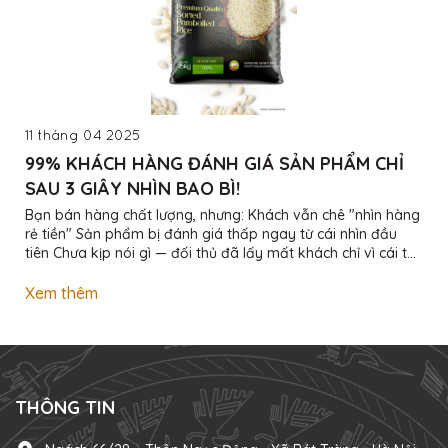
11 tháng 04 2025
99% KHÁCH HÀNG ĐÁNH GIÁ SẢN PHẨM CHỈ
SAU 3 GIÂY NHÌN BAO BÌ!
Bạn bán hàng chất lượng, nhưng: Khách vẫn chê "nhìn hàng
rẻ tiền" Sản phẩm bị đánh giá thấp ngay từ cái nhìn đầu
tiên Chưa kịp nói gì — đối thủ đã lấy mất khách chỉ vì cái túi
đẹp hơn! Đừng để bao bì làm mất tiền oan! Chúng tôi giúp
bạn: Thiết kế bao bì nhận diện thương hiệu riêng In ấn
Xem thêm
chuyên nghiệp từ số lượng nhỏ Giá tốt nhất - Giao hàng tận
nơi - Hỗ trợ chỉnh sửa không giới hạn Bao bì đẹp không chỉ
để gói hàng — Bao bì đẹp để bán được giá cao! Inbox ngay
để xem mẫu thực...
THÔNG TIN