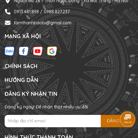
Ngách 66/28 – Thôn Ngọc Động - Xã Bát Tràng - Hà Nội
0913.481.898 / 0988.827.237
tamthanhbaobi@gmail.com
MẠNG XÃ HỘI
CHÍNH SÁCH
HƯỚNG DẪN
ĐĂNG KÝ NHẬN TIN
Đăng ký ngay! Để nhận thật nhiều ưu đãi
ĐĂNG KÝ
HÌNH THỨC THANH TOÁN