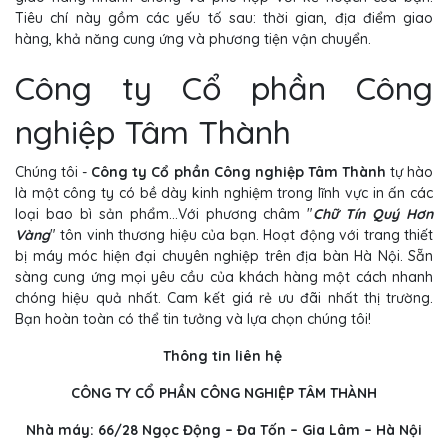
Tiêu chí này gồm các yếu tố sau: thời gian, địa điểm giao
hàng, khả năng cung ứng và phương tiện vận chuyển.
Công ty Cổ phần Công
nghiệp Tâm Thành
Chúng tôi -
Công ty Cổ phần Công nghiệp Tâm Thành
tự hào
là một công ty có bề dày kinh nghiệm trong lĩnh vực in ấn các
loại bao bì sản phẩm...Với phương châm "
Chữ Tín Quý Hơn
Vàng
" tôn vinh thương hiệu của bạn. Hoạt động với trang thiết
bị máy móc hiện đại chuyên nghiệp trên địa bàn Hà Nội. Sẵn
sàng cung ứng mọi yêu cầu của khách hàng một cách nhanh
chóng hiệu quả nhất. Cam kết giá rẻ ưu đãi nhất thị trường.
Bạn hoàn toàn có thể tin tưởng và lựa chọn chúng tôi!
Thông tin liên hệ
CÔNG TY CỔ PHẦN CÔNG NGHIỆP TÂM THÀNH
Nhà máy: 66/28 Ngọc Động – Đa Tốn – Gia Lâm – Hà Nội