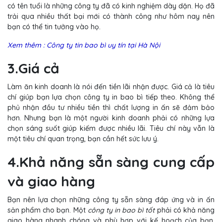
có tên tuổi là những công ty đã có kinh nghiệm dày dặn. Họ đã
trải qua nhiều thất bại mới có thành công như hôm nay nên
bạn có thể tin tưởng vào họ.
Xem thêm : Công ty tin bao bì uy tín tại Hà Nội
3.Giá cả
Làm ăn kinh doanh là nói đến tiền lãi nhận được. Giá cả là tiêu
chí giúp bạn lựa chọn công ty in bao bì tiếp theo. Không thể
phủ nhận đầu tư nhiều tiền thì chất lượng in ấn sẽ đảm bảo
hơn. Nhưng bạn là một người kinh doanh phải có những lựa
chọn sáng suốt giúp kiếm được nhiều lãi. Tiêu chí này vẫn là
một tiêu chí quan trọng, bạn cần hết sức lưu ý.
4.Khả năng sẵn sàng cung cấp
và giao hàng
Bạn nên lựa chọn những công ty sẵn sàng đáp ứng và in ấn
sản phẩm cho bạn. Một
công ty in bao bì tốt
phải có khả năng
giao hàng nhanh chóng và phù hợp với kế hoạch của bạn.