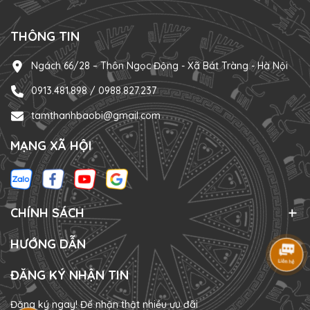
THÔNG TIN
Ngách 66/28 – Thôn Ngọc Động - Xã Bát Tràng - Hà Nội
0913.481.898 / 0988.827.237
tamthanhbaobi@gmail.com
MẠNG XÃ HỘI
CHÍNH SÁCH
HƯỚNG DẪN
ĐĂNG KÝ NHẬN TIN
Đăng ký ngay! Để nhận thật nhiều ưu đãi